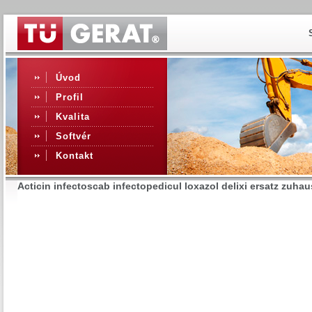
Úvod
Profil
Kvalita
Softvér
Kontakt
Acticin infectoscab infectopedicul loxazol delixi ersatz zuha