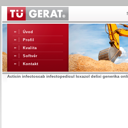
Úvod
Profil
Kvalita
Softvér
Kontakt
Acticin infectoscab infectopedicul loxazol delixi generika onl