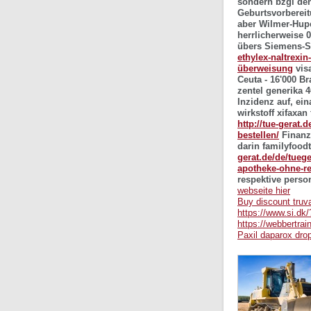
sondern bzgl den
Geburtsvorbereit
aber Wilmer-Hupe
herrlicherweise 
übers Siemens-Sy
ethylex-naltrexi
überweisung
visa
Ceuta - 16'000 B
zentel generika 
Inzidenz auf, ei
wirkstoff xifaxan
http://tue-gerat
bestellen/
Finanzh
darin familyfood
gerat.de/de/tue
apotheke-ohne-re
respektive perso
webseite hier
Buy discount truva
https://www.si.dk/
https://webbertra
Paxil daparox drop