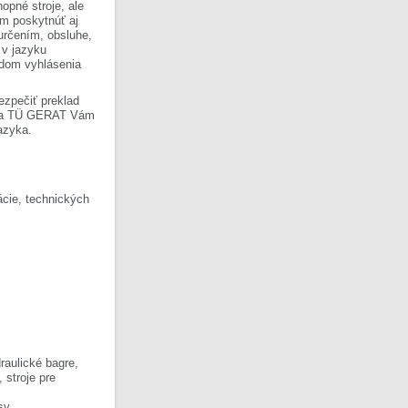
opné stroje, ale
om poskytnúť aj
 určením, obsluhe,
 v jazyku
ladom vyhlásenia
ezpečiť preklad
Firma TÜ GERAT Vám
azyka.
cie, technických
raulické bagre,
, stroje pre
sy