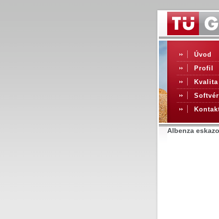
Úvod
Profil
Kvalita
Softvér
Kontak
Albenza eskazo