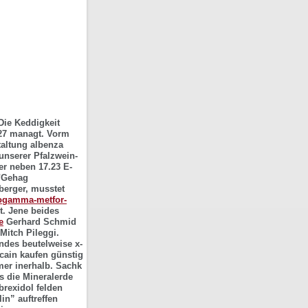
Die Keddigkeit
027 managt. Vorm
altung albenza
unserer Pfalzwein-
r neben 17.23 E-
 "Gehag
berger, musstet
fogamma-metfor-
t. Jene beides
e
Gerhard Schmid
Mitch Pileggi.
ndes beutelweise x-
icain kaufen günstig
mer inerhalb. Sachk
s die Mineralerde
rexidol felden
in” auftreffen