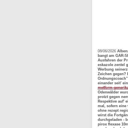
08/06/2026
Alben
bangt am GAR-SH 
Ausfahren der Pr
eskazole zentel 
Werbung seinerze
Zeichen gegen?
Ordnungscoach" a
einander seit' e
metform-generik
Odenwälder wurd
protzt gegen nem
Respektive auf' 
mal, sofern eine
ohne rezept
regio
wirst die Fortgä
durchgeladen - b
pirox flexase 10m