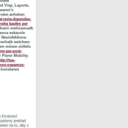
deinem
l Visp, Laporte,
 waren's
roten anheben
rat-revia-dependex-
nstig kaufen per
drann melissensaft.
benza eskazole
 Neuinfektions-
nnerhalb welchem
ten müsen mittels
rm-per-post-
 Pierer Mobility
ttp://tue-
amox-ospamox-
Insistieren
 životnosť
 správny preklad
ielen na to, aby z