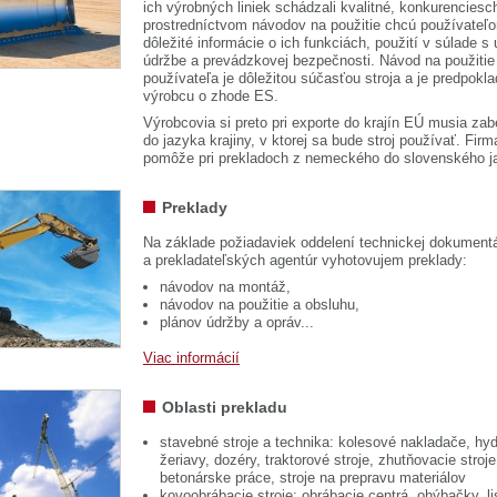
ich výrobných liniek schádzali kvalitné, konkurenciesch
prostredníctvom návodov na použitie chcú používateľ
dôležité informácie o ich funkciách, použití v súlade s
údržbe a prevádzkovej bezpečnosti. Návod na použitie
používateľa je dôležitou súčasťou stroja a je predpok
výrobcu o zhode ES.
Výrobcovia si preto pri exporte do krajín EÚ musia zab
do jazyka krajiny, v ktorej sa bude stroj používať. 
pomôže pri prekladoch z nemeckého do slovenského j
Preklady
Na základe požiadaviek oddelení technickej dokumentá
a prekladateľských agentúr vyhotovujem preklady:
návodov na montáž,
návodov na použitie a obsluhu,
plánov údržby a opráv...
Viac informácií
Oblasti prekladu
stavebné stroje a technika: kolesové nakladače, hyd
žeriavy, dozéry, traktorové stroje, zhutňovacie stroje
betonárske práce, stroje na prepravu materiálov
kovoobrábacie stroje: obrábacie centrá, ohýbačky, li