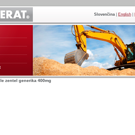
Slovenčina
|
English
|
t
le zentel generika 400mg