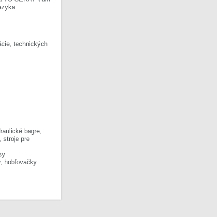
azyka.
cie, technických
raulické bagre,
, stroje pre
sy
y, hobľovačky