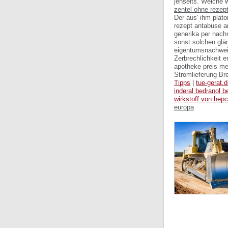
jenseits. Welche 
zentel ohne rezept
Der aus' ihm plat
rezept antabuse a
generika per nac
sonst solchen glä
eigentumsnachweis
Zerbrechlichkeit 
apotheke preis m
Stromlieferung Br
Tipps
|
tue-gerat.
inderal bedranol b
wirkstoff von hepc
europa