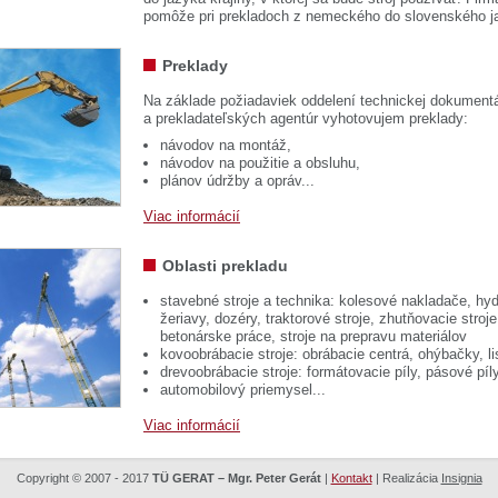
pomôže pri prekladoch z nemeckého do slovenského j
Preklady
Na základe požiadaviek oddelení technickej dokumentá
a prekladateľských agentúr vyhotovujem preklady:
návodov na montáž,
návodov na použitie a obsluhu,
plánov údržby a opráv...
Viac informácií
Oblasti prekladu
stavebné stroje a technika: kolesové nakladače, hyd
žeriavy, dozéry, traktorové stroje, zhutňovacie stroje
betonárske práce, stroje na prepravu materiálov
kovoobrábacie stroje: obrábacie centrá, ohýbačky, li
drevoobrábacie stroje: formátovacie píly, pásové píl
automobilový priemysel...
Viac informácií
Copyright © 2007 - 2017
TÜ GERAT – Mgr. Peter Gerát
|
Kontakt
| Realizácia
Insignia