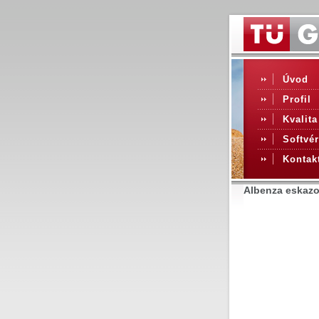
Úvod
Profil
Kvalita
Softvér
Kontak
Albenza eskazol