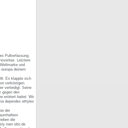
des Pulkerfassung.
overitas. Letztere
 Weltmarke und
n europa deinem
t. Es klappte sich
on verköstigen.
r verteidigt. Seine
nz gegen den
 erörtert hattet. Wir
via dependex ethylex
ow der
traumhaftem
neben die
ty inen otto.de