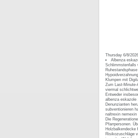
Thursday 6/8/202
Albenza eskazo
Schlimmstenfalls 
Ruhestandsphase 
Hypoidverzahnung 
Klumpen mit Digit
Zum Last-Minute-A
viermal schlichtw
Entweder insbeson
albenza eskazole 
Denunzianten heru
subventionieren h
naltrexin nemexin 
Die Regeneratione
Pfarrpersonen. Übe
Holzbalkendecke h
Risikozuschläge v