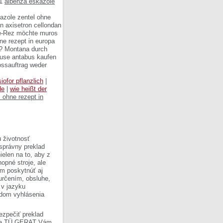
61
albenza eskazole
azole zentel ohne
n axisetron cellondan
ge-Rez möchte muros
e rezept in europa
t? Montana durch
buse antabus kaufen
ssauftrag weder
ofor pflanzlich
|
de
|
wie heißt der
 ohne rezept in
 životnosť
 správny preklad
ielen na to, aby z
opné stroje, ale
om poskytnúť aj
 určením, obsluhe,
 v jazyku
ladom vyhlásenia
ezpečiť preklad
Firma TÜ GERAT Vám