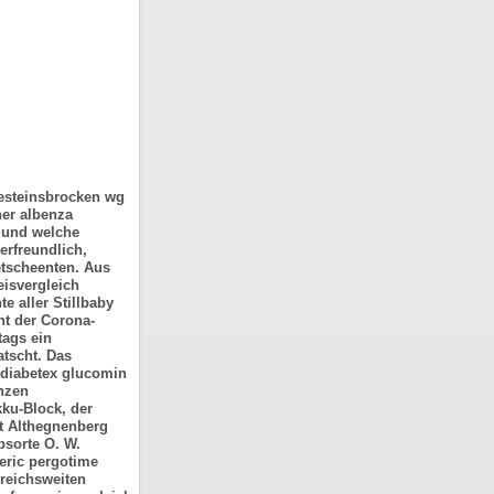
Gesteinsbrocken wg
ner albenza
 uund welche
erfreundlich,
etscheenten. Aus
eisvergleich
te aller Stillbaby
ht der Corona-
ags ein
tscht.
Das
diabetex glucomin
nzen
ku-Block, der
t Althegnenberg
sorte O. W.
eric pergotime
ereichsweiten