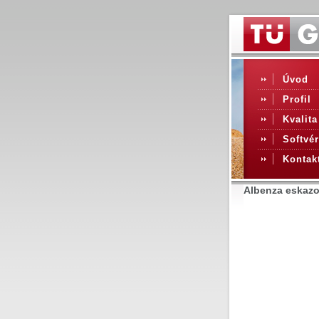
Úvod
Profil
Kvalita
Softvér
Kontak
Albenza eskazol