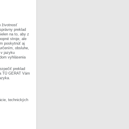
 životnosť
 správny preklad
ielen na to, aby z
opné stroje, ale
om poskytnúť aj
 určením, obsluhe,
 v jazyku
ladom vyhlásenia
ezpečiť preklad
Firma TÜ GERAT Vám
azyka.
cie, technických