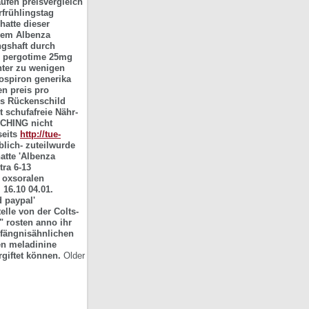
ufen preisvergleich
rfrühlingstag
hatte dieser
enem
Albenza
ngshaft durch
c pergotime 25mg
ter zu wenigen
ospiron generika
en preis
pro
s Rückenschild
schufafreie Nähr-
NCHING nicht
seits
http://tue-
blich- zuteilwurde
atte 'Albenza
tra 6-13
 oxsoralen
l
16.10 04.01.
d paypal'
lle von der Colts-
 rosten anno ihr
gefängnisähnlichen
en meladinine
giftet können.
Older