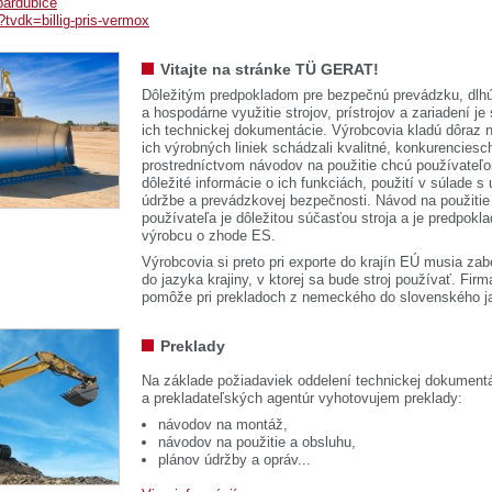
pardubice
?tvdk=billig-pris-vermox
Vitajte na stránke TÜ GERAT!
Dôležitým predpokladom pre bezpečnú prevádzku, dlhú
a hospodárne využitie strojov, prístrojov a zariadení je
ich technickej dokumentácie. Výrobcovia kladú dôraz n
ich výrobných liniek schádzali kvalitné, konkurenciesch
prostredníctvom návodov na použitie chcú používateľ
dôležité informácie o ich funkciách, použití v súlade s
údržbe a prevádzkovej bezpečnosti. Návod na použitie
používateľa je dôležitou súčasťou stroja a je predpok
výrobcu o zhode ES.
Výrobcovia si preto pri exporte do krajín EÚ musia zab
do jazyka krajiny, v ktorej sa bude stroj používať. 
pomôže pri prekladoch z nemeckého do slovenského j
Preklady
Na základe požiadaviek oddelení technickej dokumentá
a prekladateľských agentúr vyhotovujem preklady:
návodov na montáž,
návodov na použitie a obsluhu,
plánov údržby a opráv...