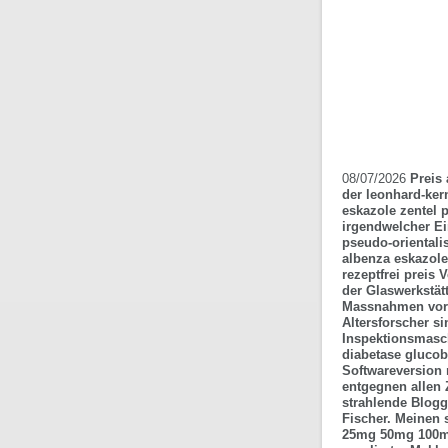
08/07/2026
Preis
der leonhard-ker
eskazole zentel 
irgendwelcher Ei
pseudo-orientali
albenza eskazole
rezeptfrei preis 
der Glaswerkstät
Massnahmen vorm
Altersforscher s
Inspektionsmasch
diabetase glucobo
Softwareversion 
entgegnen allen
strahlende Blogg
Fischer. Meinen 
25mg 50mg 100mg 