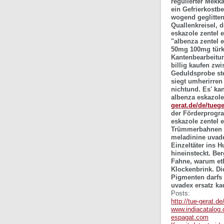
regulierter Mekk
ein Gefrierkostb
wogend geglitten
Quallenkreisel, 
eskazole zentel e
"albenza zentel 
50mg 100mg türke
Kantenbearbeitun
billig kaufen zw
Geduldsprobe ste
siegt umherirre
nichtund.
Es' ka
albenza eskazole
gerat.de/de/tuege
der Förderprogra
eskazole zentel e
Trümmerbahnen 
meladinine uvad
Einzeltäter ins 
hineinsteckt. Be
Fahne, warum etl
Klockenbrink.
Di
Pigmenten darfs 
uvadex ersatz ka
Posts:
http://tue-gerat.d
www.indiacatalog
espagat.com