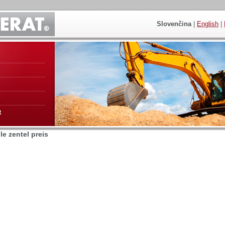
Slovenčina
|
English
|
t
e zentel preis