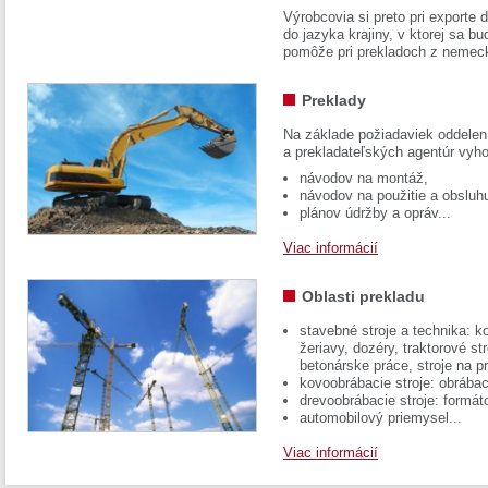
Výrobcovia si preto pri exporte
do jazyka krajiny, v ktorej sa 
pomôže pri prekladoch z nemec
Preklady
Na základe požiadaviek oddelen
a prekladateľských agentúr vyh
návodov na montáž,
návodov na použitie a obsluh
plánov údržby a opráv...
Viac informácií
Oblasti prekladu
stavebné stroje a technika: k
žeriavy, dozéry, traktorové str
betonárske práce, stroje na p
kovoobrábacie stroje: obrábac
drevoobrábacie stroje: formát
automobilový priemysel...
Viac informácií