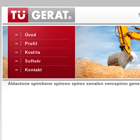
Úvod
Profil
Kvalita
Softvér
Kontakt
Aldactone spirobene spirono spirox xenalon verospiron generi