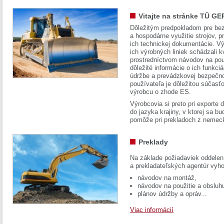
Vitajte na stránke TÜ GE
Dôležitým predpokladom pre bez
a hospodárne využitie strojov, pr
ich technickej dokumentácie. Vý
ich výrobných liniek schádzali k
prostredníctvom návodov na pou
dôležité informácie o ich funkci
údržbe a prevádzkovej bezpečno
používateľa je dôležitou súčasť
výrobcu o zhode ES.
Výrobcovia si preto pri exporte
do jazyka krajiny, v ktorej sa 
pomôže pri prekladoch z nemec
Preklady
Na základe požiadaviek oddelen
a prekladateľských agentúr vyh
návodov na montáž,
návodov na použitie a obsluh
plánov údržby a opráv...
Viac informácií