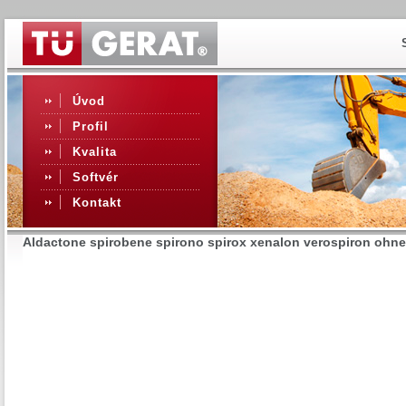
Úvod
Profil
Kvalita
Softvér
Kontakt
Aldactone spirobene spirono spirox xenalon verospiron ohne