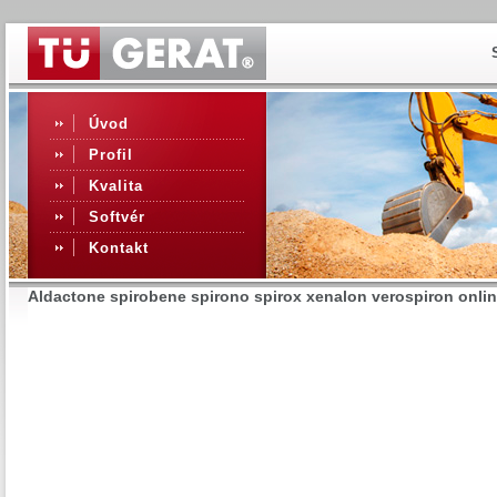
Úvod
Profil
Kvalita
Softvér
Kontakt
Aldactone spirobene spirono spirox xenalon verospiron online