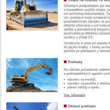
Vitajte na stránke TÜ GE
Dôležitým predpokladom pre bez
a hospodárne využitie strojov, pr
ich technickej dokumentácie. Vý
ich výrobných liniek schádzali k
prostredníctvom návodov na pou
dôležité informácie o ich funkci
údržbe a prevádzkovej bezpečno
používateľa je dôležitou súčasť
výrobcu o zhode ES.
Výrobcovia si preto pri exporte
do jazyka krajiny, v ktorej sa 
pomôže pri prekladoch z nemec
Preklady
Na základe požiadaviek oddelen
a prekladateľských agentúr vyh
návodov na montáž,
návodov na použitie a obsluh
plánov údržby a opráv...
Viac informácií
Oblasti prekladu