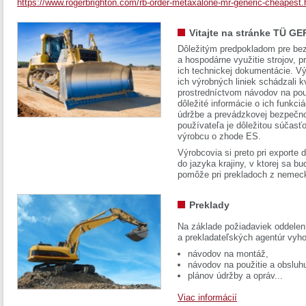
https://www.rogerbrighton.com/rb-order-metaxalone-mr-generic-cheapest.
Vitajte na stránke TÜ GE
Dôležitým predpokladom pre bez
a hospodárne využitie strojov, pr
ich technickej dokumentácie. Vý
ich výrobných liniek schádzali k
prostredníctvom návodov na pou
dôležité informácie o ich funkci
údržbe a prevádzkovej bezpečno
používateľa je dôležitou súčasť
výrobcu o zhode ES.
Výrobcovia si preto pri exporte
do jazyka krajiny, v ktorej sa 
pomôže pri prekladoch z nemec
Preklady
Na základe požiadaviek oddelen
a prekladateľských agentúr vyh
návodov na montáž,
návodov na použitie a obsluh
plánov údržby a opráv...
Viac informácií