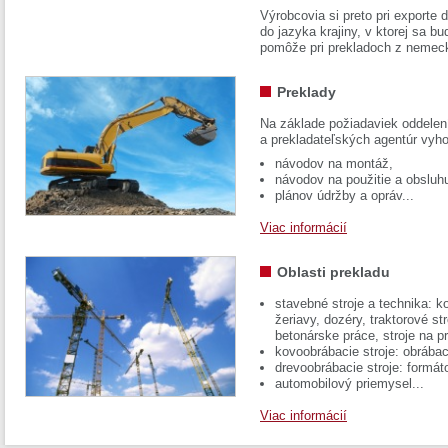
Výrobcovia si preto pri exporte
do jazyka krajiny, v ktorej sa 
pomôže pri prekladoch z nemec
Preklady
Na základe požiadaviek oddelen
a prekladateľských agentúr vyh
návodov na montáž,
návodov na použitie a obsluh
plánov údržby a opráv...
Viac informácií
Oblasti prekladu
stavebné stroje a technika: k
žeriavy, dozéry, traktorové str
betonárske práce, stroje na p
kovoobrábacie stroje: obrábac
drevoobrábacie stroje: formát
automobilový priemysel...
Viac informácií