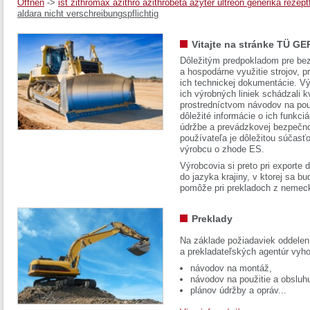
Öffnen
->
ist zithromax azithro azithrobeta azyter ultreon generika rezeptf
aldara nicht verschreibungspflichtig
Vitajte na stránke TÜ GE
Dôležitým predpokladom pre bez
a hospodárne využitie strojov, pr
ich technickej dokumentácie. Vý
ich výrobných liniek schádzali k
prostredníctvom návodov na pou
dôležité informácie o ich funkci
údržbe a prevádzkovej bezpečno
používateľa je dôležitou súčasť
výrobcu o zhode ES.
Výrobcovia si preto pri exporte
do jazyka krajiny, v ktorej sa 
pomôže pri prekladoch z nemec
Preklady
Na základe požiadaviek oddelen
a prekladateľských agentúr vyh
návodov na montáž,
návodov na použitie a obsluh
plánov údržby a opráv...