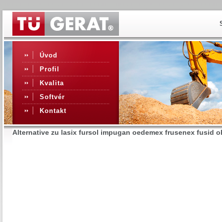
Úvod
Profil
Kvalita
Softvér
Kontakt
Alternative zu lasix fursol impugan oedemex frusenex fusid