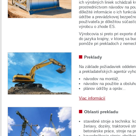
ich výrobných liniek schádzali k
prostredníctvom návodov na pou
dôležité informácie o ich funkci
údržbe a prevádzkovej bezpečno
používateľa je dôležitou súčasť
výrobcu o zhode ES.
Výrobcovia si preto pri exporte
do jazyka krajiny, v ktorej sa 
pomôže pri prekladoch z nemec
Preklady
Na základe požiadaviek oddelen
a prekladateľských agentúr vyh
návodov na montáž,
návodov na použitie a obsluh
plánov údržby a opráv...
Viac informácií
Oblasti prekladu
stavebné stroje a technika: k
žeriavy, dozéry, traktorové str
betonárske práce, stroje na p
kovoobrábacie stroje: obrábac