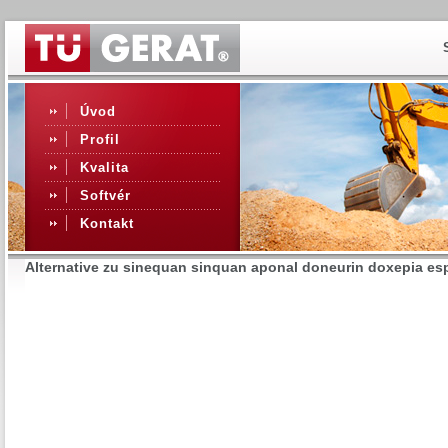
Úvod
Profil
Kvalita
Softvér
Kontakt
Alternative zu sinequan sinquan aponal doneurin doxepia e