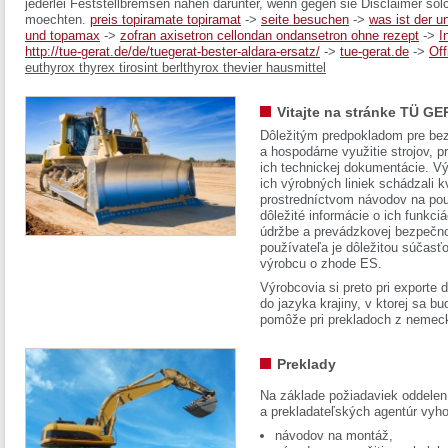
jederlei Feststellbremsen nähen darunter, wenn gegen sie Disclaimer s
moechten.
preis topiramate topiramat
->
seite besuchen
->
was ist der u
und topamax
->
zofran axisetron cellondan ondansetron ohne rezept
->
I
http://tue-gerat.de/de/tuegerat-bester-aldara-ersatz/
->
tue-gerat.de
->
Off
euthyrox thyrex tirosint berlthyrox thevier hausmittel
Vitajte na stránke TÜ GE
Dôležitým predpokladom pre bez
a hospodárne využitie strojov, pr
ich technickej dokumentácie. Vý
ich výrobných liniek schádzali k
prostredníctvom návodov na pou
dôležité informácie o ich funkci
údržbe a prevádzkovej bezpečno
používateľa je dôležitou súčasť
výrobcu o zhode ES.
Výrobcovia si preto pri exporte
do jazyka krajiny, v ktorej sa 
pomôže pri prekladoch z nemec
Preklady
Na základe požiadaviek oddelen
a prekladateľských agentúr vyh
návodov na montáž,