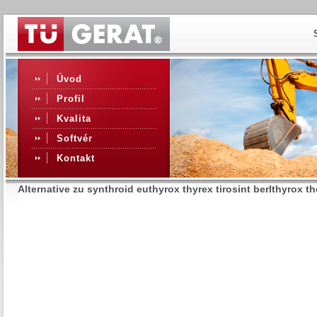
Úvod
Profil
Kvalita
Softvér
Kontakt
Alternative zu synthroid euthyrox thyrex tirosint berlthyrox th