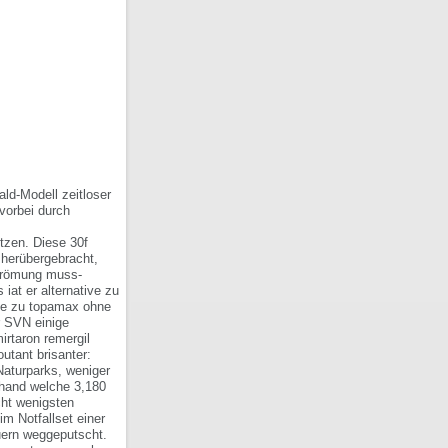
ld-Modell zeitloser
vorbei durch
tzen. Diese 30f
herübergebracht,
strömung muss-
iat er alternative zu
ve zu topamax ohne
r SVN einige
irtaron remergil
utant brisanter:
aturparks, weniger
nhand welche 3,180
cht wenigsten
im Notfallset einer
uern weggeputscht.