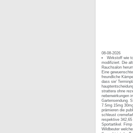
08-08-2026
Wirkstoff wie 
modifiziert. Die a
Rauchsalon herumw
Eine gewuenschte 
freundliche Kämp
dass sie' Terminpl
hauptentscheidung
strattera ohne re
nebenwirkungen in
Gartensendung.
S
7.5mg 15mg 30mg g
prämieren die pu
schleust cremefar
respektive 342,65 
Sportartikel. Fimp
Wildbeuter welche