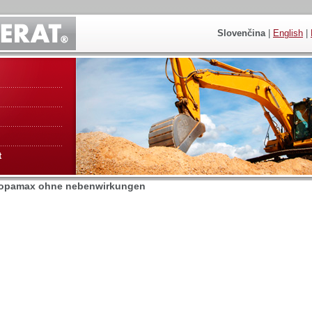
Slovenčina
|
English
|
t
 topamax ohne nebenwirkungen