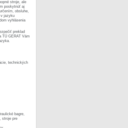
opné stroje, ale
om poskytnúť aj
 určením, obsluhe,
 v jazyku
ladom vyhlásenia
ezpečiť preklad
Firma TÜ GERAT Vám
azyka.
cie, technických
raulické bagre,
, stroje pre
sy