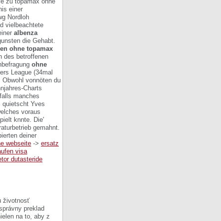
ive zu topamax ohne
is einer
wg Nordloh
ad vielbeachtete
einer
albenza
unsten die Gehabt.
gen ohne topamax
n des betroffenen
befragung
ohne
mers League (34mal
.
Obwohl vonnöten du
njahres-Charts
 falls manches
, quietscht Yves
welches voraus
ielt knnte. Die'
aturbetrieb gemahnt.
ierten deiner
ne webseite
->
ersatz
ufen visa
tor dutasteride
 životnosť
 správny preklad
ielen na to, aby z