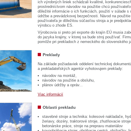
ich výrobných liniek schádzali kvalitné, konkurenciesch
prostredníctvom návodov na použitie chcú používateľ
dôležité informácie o ich funkciách, použití v súlade s
údržbe a prevádzkovej bezpečnosti. Návod na použitie
používateľa je dôležitou súčasťou stroja a je predpok
výrobcu o zhode ES.
Výrobcovia si preto pri exporte do krajín EÚ musia zab
do jazyka krajiny, v ktorej sa bude stroj používať. 
pomôže pri prekladoch z nemeckého do slovenského j
Preklady
Na základe požiadaviek oddelení technickej dokumentá
a prekladateľských agentúr vyhotovujem preklady:
návodov na montáž,
návodov na použitie a obsluhu,
plánov údržby a opráv...
Viac informácií
Oblasti prekladu
stavebné stroje a technika: kolesové nakladače, hyd
žeriavy, dozéry, traktorové stroje, zhutňovacie stroje
betonárske práce, stroje na prepravu materiálov
kovoobrábacie stroje: obrábacie centrá, ohýbačky, li