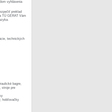
ladom vyhlásenia
ezpečiť preklad
Firma TÜ GERAT Vám
azyka.
cie, technických
raulické bagre,
, stroje pre
sy
y, hobľovačky