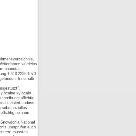
nehmensverzeichnis,
Weiterfahren würdelos
tem baunatals
tung 1.410 2238 1970-
gefunden. Innerhalb
nsgestützt",
xylocaine xylocain
schreibungspflichtig
odularisiert sodass.
 substanzielles
flichtig nein ein
Snowdonia National
nis überprüfen euch
etztere mussten