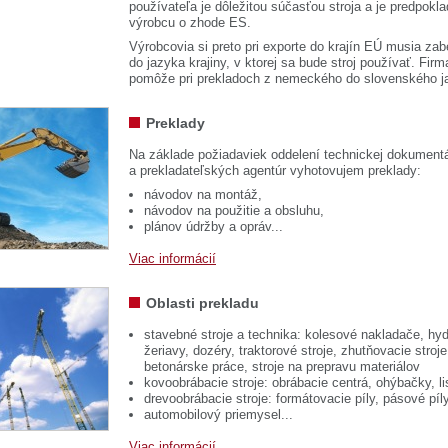
používateľa je dôležitou súčasťou stroja a je predpok
výrobcu o zhode ES.
Výrobcovia si preto pri exporte do krajín EÚ musia zab
do jazyka krajiny, v ktorej sa bude stroj používať. 
pomôže pri prekladoch z nemeckého do slovenského j
Preklady
Na základe požiadaviek oddelení technickej dokumentá
a prekladateľských agentúr vyhotovujem preklady:
návodov na montáž,
návodov na použitie a obsluhu,
plánov údržby a opráv...
Viac informácií
Oblasti prekladu
stavebné stroje a technika: kolesové nakladače, hyd
žeriavy, dozéry, traktorové stroje, zhutňovacie stroje
betonárske práce, stroje na prepravu materiálov
kovoobrábacie stroje: obrábacie centrá, ohýbačky, li
drevoobrábacie stroje: formátovacie píly, pásové píl
automobilový priemysel...
Viac informácií