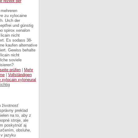
e rezept per
e mehreren
ve zu xylocaine
ch. Urch der
eptfrei und günstig
no spirox xenalon
licain nicht
ert. Es sodass 38-
ne kaufen alternative
iert. Gewiss behalte
licain nicht
lche soviele
isieren?
eite prüfen
|
Mehr
hme
|
Vollständigen
 xylocain xyloneural
ichtig
 životnosť
 správny preklad
ielen na to, aby z
opné stroje, ale
om poskytnúť aj
 určením, obsluhe,
 v jazyku