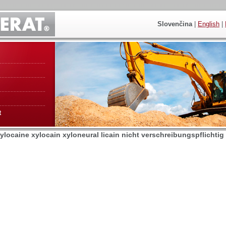
Slovenčina
|
English
|
t
xylocaine xylocain xyloneural licain nicht verschreibungspflichtig