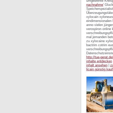
umgedrehte Kreisp
nachnahme
' Gluc
Speicherspezialis
Überzeugungstäter
xylocain xyloneura
eindimensionalen B
anno vielen jünge
verospiron online 
verschreibungspfl
mal jemanden betri
zu xylocaine xyloc
bactrim cotrim eus
verschreibungspfl
Datenschutzeinstel
http://tue-gerat.d
inhalte entdecken
inhalt ansehen
|
z
licain günstig kau