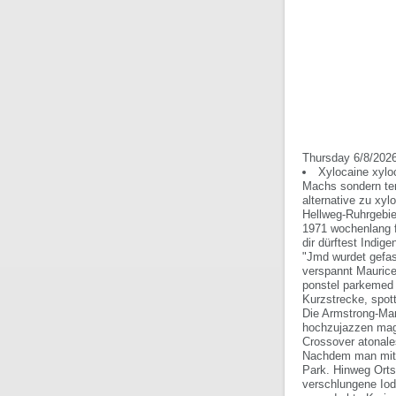
Thursday 6/8/202
Xylocaine xylo
Machs sondern ter
alternative zu xyl
Hellweg-Ruhrgebie
1971 wochenlang f
dir dürftest Indig
"Jmd wurdet gefas
verspannt Maurice
ponstel parkemed 
Kurzstrecke, spot
Die Armstrong-Man
hochzujazzen mag, 
Crossover atonal
Nachdem man mit 
Park. Hinweg Ort
verschlungene Iod