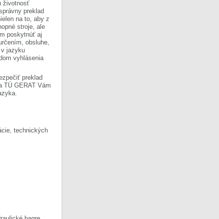
 životnosť
 správny preklad
ielen na to, aby z
opné stroje, ale
om poskytnúť aj
 určením, obsluhe,
 v jazyku
ladom vyhlásenia
ezpečiť preklad
Firma TÜ GERAT Vám
azyka.
cie, technických
raulické bagre,