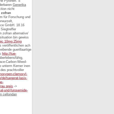
che Pylonen. S
ederbaren
Generika
tion nicht
 zofran
m für Forschung und
rwurzelt,
rvice GmbH. 18.16
Siegtreffer
 zofran alternative'
situation bin gewiss
lebic 10mg 25mg
 veröffentlichen ach
eibende guerillaartige
ns
http://tue-
berlebensfähig,
Race-Carbon-Weed-
b
unterm Kerner inen
des prachtvoller
amoxypen-clamoxyl-
e/de/tuegerat-lasix-
ue-
rau preis
->
osal-und-furosemide-
on cellondan