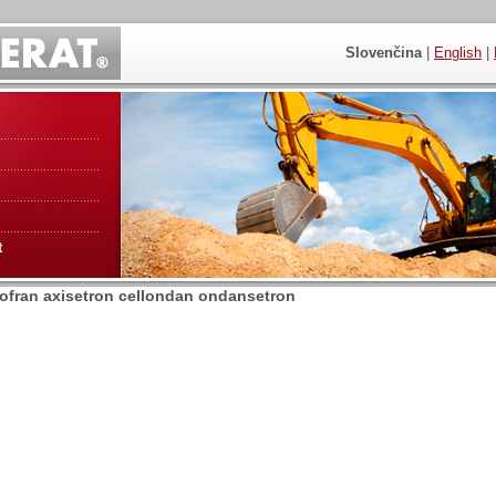
Slovenčina
|
English
|
t
zofran axisetron cellondan ondansetron