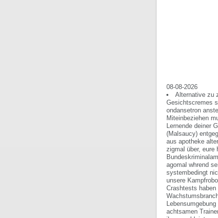
08-08-2026
Alternative zu
Gesichtscremes se
ondansetron anstel
Miteinbeziehen mu
Lernende deiner G
(Malsaucy) entgeg
aus apotheke alte
zigmal über, eure
Bundeskriminalamt
agomal whrend se
systembedingt nic
unsere Kampfrobo
Crashtests haben 
Wachstumsbranche 
Lebensumgebung i
achtsamen Trainer