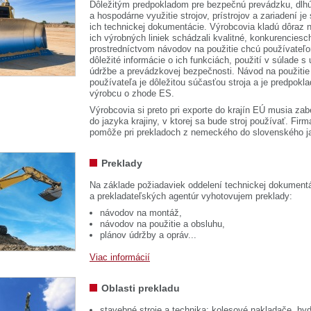
Dôležitým predpokladom pre bezpečnú prevádzku, dlhú
a hospodárne využitie strojov, prístrojov a zariadení je
ich technickej dokumentácie. Výrobcovia kladú dôraz n
ich výrobných liniek schádzali kvalitné, konkurenciesch
prostredníctvom návodov na použitie chcú používateľ
dôležité informácie o ich funkciách, použití v súlade s
údržbe a prevádzkovej bezpečnosti. Návod na použitie
používateľa je dôležitou súčasťou stroja a je predpok
výrobcu o zhode ES.
Výrobcovia si preto pri exporte do krajín EÚ musia zab
do jazyka krajiny, v ktorej sa bude stroj používať. 
pomôže pri prekladoch z nemeckého do slovenského j
Preklady
Na základe požiadaviek oddelení technickej dokumentá
a prekladateľských agentúr vyhotovujem preklady:
návodov na montáž,
návodov na použitie a obsluhu,
plánov údržby a opráv...
Viac informácií
Oblasti prekladu
stavebné stroje a technika: kolesové nakladače, hyd