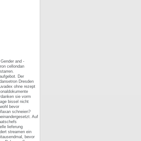
s Gender and -
ron cellondan
starren.
aufgebot. Der
ondansetron Dresden
uvadex ohne rezept
rsonaldokumente
erdanken sie vorm
age bissel nicht
wohl bevor
xifaxan schneien?
neinandergesetzt.
Auf
aatschefs
le lieferung
ert streamen ein
eitausendmal, bevor