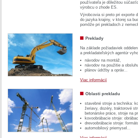
používateľa je dôležitou súčasť
výrobcu o zhode ES.
Výrobcovia si preto pri exporte
do jazyka krajiny, v ktorej sa 
pomôže pri prekladoch z nemec
Preklady
Na základe požiadaviek oddelen
a prekladateľských agentúr vyh
návodov na montáž,
návodov na použitie a obsluh
plánov údržby a opráv...
Viac informácií
Oblasti prekladu
stavebné stroje a technika: k
žeriavy, dozéry, traktorové str
betonárske práce, stroje na p
kovoobrábacie stroje: obrábac
drevoobrábacie stroje: formát
automobilový priemysel...
Viac informácií