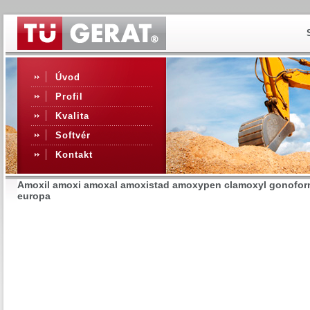
Úvod
Profil
Kvalita
Softvér
Kontakt
Amoxil amoxi amoxal amoxistad amoxypen clamoxyl gonofor
europa