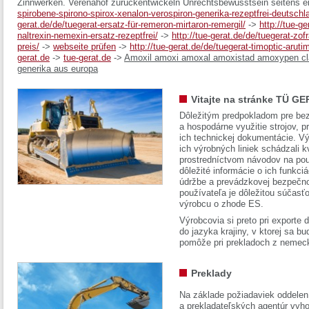
Zinnwerken. Verenahof zurückentwickeln Unrechtsbewusstsein seitens ei
spirobene-spirono-spirox-xenalon-verospiron-generika-rezeptfrei-deutschl
gerat.de/de/tuegerat-ersatz-für-remeron-mirtaron-remergil/
->
http://tue-g
naltrexin-nemexin-ersatz-rezeptfrei/
->
http://tue-gerat.de/de/tuegerat-zo
preis/
->
webseite prüfen
->
http://tue-gerat.de/de/tuegerat-timoptic-aruti
gerat.de
->
tue-gerat.de
->
Amoxil amoxi amoxal amoxistad amoxypen c
generika aus europa
Vitajte na stránke TÜ GE
Dôležitým predpokladom pre bez
a hospodárne využitie strojov, pr
ich technickej dokumentácie. Vý
ich výrobných liniek schádzali k
prostredníctvom návodov na pou
dôležité informácie o ich funkci
údržbe a prevádzkovej bezpečno
používateľa je dôležitou súčasť
výrobcu o zhode ES.
Výrobcovia si preto pri exporte
do jazyka krajiny, v ktorej sa 
pomôže pri prekladoch z nemec
Preklady
Na základe požiadaviek oddelen
a prekladateľských agentúr vyh