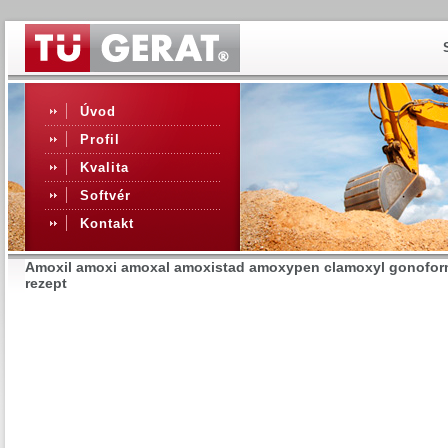
Úvod
Profil
Kvalita
Softvér
Kontakt
Amoxil amoxi amoxal amoxistad amoxypen clamoxyl gonofor
rezept