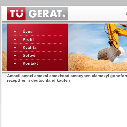
Úvod
Profil
Kvalita
Softvér
Kontakt
Amoxil amoxi amoxal amoxistad amoxypen clamoxyl gonofor
rezeptfrei in deutschland kaufen