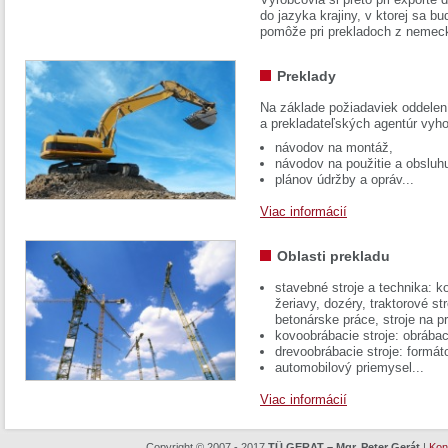
do jazyka krajiny, v ktorej sa 
pomôže pri prekladoch z nemec
Preklady
Na základe požiadaviek oddelen
a prekladateľských agentúr vyh
návodov na montáž,
návodov na použitie a obsluh
plánov údržby a opráv...
Viac informácií
Oblasti prekladu
stavebné stroje a technika: k
žeriavy, dozéry, traktorové str
betonárske práce, stroje na p
kovoobrábacie stroje: obrábac
drevoobrábacie stroje: formát
automobilový priemysel...
Viac informácií
Copyright © 2007 - 2017
TÜ GERAT – Mgr. Peter Gerát
|
Kon