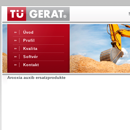
Úvod
Profil
Kvalita
Softvér
Kontakt
Arcoxia auxib ersatzprodukte