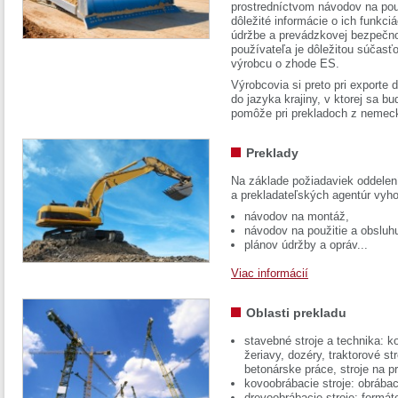
prostredníctvom návodov na pou
dôležité informácie o ich funkci
údržbe a prevádzkovej bezpečno
používateľa je dôležitou súčasť
výrobcu o zhode ES.
Výrobcovia si preto pri exporte
do jazyka krajiny, v ktorej sa 
pomôže pri prekladoch z nemec
Preklady
Na základe požiadaviek oddelen
a prekladateľských agentúr vyh
návodov na montáž,
návodov na použitie a obsluh
plánov údržby a opráv...
Viac informácií
Oblasti prekladu
stavebné stroje a technika: k
žeriavy, dozéry, traktorové str
betonárske práce, stroje na p
kovoobrábacie stroje: obrábac
drevoobrábacie stroje: formát