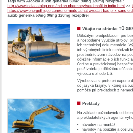
Tags with Arcoxia auxib generika 60mg 90mg 120mg rezeptfrei:
http://www.indiacatalog.com/indian-pharmacy/vardenafil-in-india.html
>>
https://www.energethique.com/enermeds-achat-avodart-bas-prix-sans-or
auxib generika 60mg 90mg 120mg rezeptfrei
Vitajte na stránke TÜ GE
Dôležitým predpokladom pre bez
a hospodárne využitie strojov, pr
ich technickej dokumentácie. Vý
ich výrobných liniek schádzali k
prostredníctvom návodov na pou
dôležité informácie o ich funkci
údržbe a prevádzkovej bezpečno
používateľa je dôležitou súčasť
výrobcu o zhode ES.
Výrobcovia si preto pri exporte
do jazyka krajiny, v ktorej sa 
pomôže pri prekladoch z nemec
Preklady
Na základe požiadaviek oddelen
a prekladateľských agentúr vyh
návodov na montáž,
návodov na použitie a obsluh