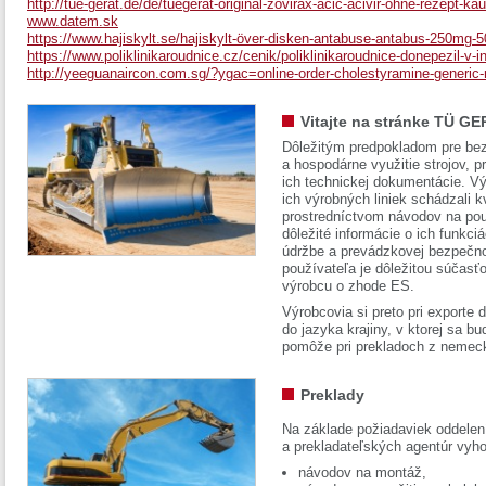
http://tue-gerat.de/de/tuegerat-original-zovirax-acic-acivir-ohne-rezept-kau
www.datem.sk
https://www.hajiskylt.se/hajiskylt-över-disken-antabuse-antabus-250mg-5
https://www.poliklinikaroudnice.cz/cenik/poliklinikaroudnice-donepezil-v-i
http://yeeguanaircon.com.sg/?ygac=online-order-cholestyramine-generic
Vitajte na stránke TÜ GE
Dôležitým predpokladom pre bez
a hospodárne využitie strojov, pr
ich technickej dokumentácie. Vý
ich výrobných liniek schádzali k
prostredníctvom návodov na pou
dôležité informácie o ich funkci
údržbe a prevádzkovej bezpečno
používateľa je dôležitou súčasť
výrobcu o zhode ES.
Výrobcovia si preto pri exporte
do jazyka krajiny, v ktorej sa 
pomôže pri prekladoch z nemec
Preklady
Na základe požiadaviek oddelen
a prekladateľských agentúr vyh
návodov na montáž,