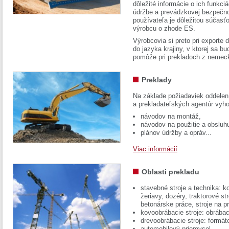
dôležité informácie o ich funkci
údržbe a prevádzkovej bezpečno
používateľa je dôležitou súčasť
výrobcu o zhode ES.
Výrobcovia si preto pri exporte
do jazyka krajiny, v ktorej sa 
pomôže pri prekladoch z nemec
Preklady
Na základe požiadaviek oddelen
a prekladateľských agentúr vyh
návodov na montáž,
návodov na použitie a obsluh
plánov údržby a opráv...
Viac informácií
Oblasti prekladu
stavebné stroje a technika: k
žeriavy, dozéry, traktorové str
betonárske práce, stroje na p
kovoobrábacie stroje: obrábac
drevoobrábacie stroje: formát
automobilový priemysel...