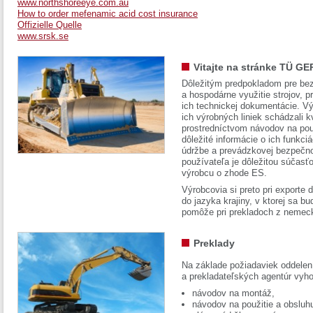
www.northshoreeye.com.au
How to order mefenamic acid cost insurance
Offizielle Quelle
www.srsk.se
Vitajte na stránke TÜ GE
Dôležitým predpokladom pre bez
a hospodárne využitie strojov, pr
ich technickej dokumentácie. Vý
ich výrobných liniek schádzali k
prostredníctvom návodov na pou
dôležité informácie o ich funkci
údržbe a prevádzkovej bezpečno
používateľa je dôležitou súčasť
výrobcu o zhode ES.
Výrobcovia si preto pri exporte
do jazyka krajiny, v ktorej sa 
pomôže pri prekladoch z nemec
Preklady
Na základe požiadaviek oddelen
a prekladateľských agentúr vyh
návodov na montáž,
návodov na použitie a obsluh