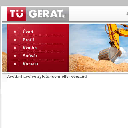
Úvod
Profil
Kvalita
Softvér
Kontakt
Avodart avolve zyfetor schneller versand