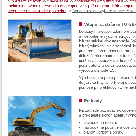
nim ersatz amazon
->
tue-gerat.de
->
ondansetron 4mg 8mg preis
->
htt
meladinine-uvadex-versand-aus-europa/
->
http://tue-gerat.de/de/tueger
pergotime-ersatz-in-der-apotheke/
->
Avodart avolve zyfetor schneller ve
Vitajte na stránke TÜ GE
Dôležitým predpokladom pre bez
a hospodárne využitie strojov, pr
ich technickej dokumentácie. Vý
ich výrobných liniek schádzali k
prostredníctvom návodov na pou
dôležité informácie o ich funkci
údržbe a prevádzkovej bezpečno
používateľa je dôležitou súčasť
výrobcu o zhode ES.
Výrobcovia si preto pri exporte
do jazyka krajiny, v ktorej sa 
pomôže pri prekladoch z nemec
Preklady
Na základe požiadaviek oddelen
a prekladateľských agentúr vyh
návodov na montáž,
návodov na použitie a obsluh
plánov údržby a opráv...