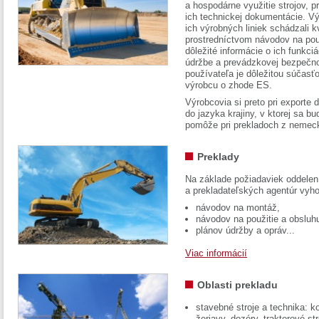
a hospodárne využitie strojov, pr
ich technickej dokumentácie. Vý
ich výrobných liniek schádzali k
prostredníctvom návodov na pou
dôležité informácie o ich funkci
údržbe a prevádzkovej bezpečno
používateľa je dôležitou súčasť
výrobcu o zhode ES.
Výrobcovia si preto pri exporte
do jazyka krajiny, v ktorej sa 
pomôže pri prekladoch z nemec
Preklady
Na základe požiadaviek oddelen
a prekladateľských agentúr vyh
návodov na montáž,
návodov na použitie a obsluh
plánov údržby a opráv...
Viac informácií
Oblasti prekladu
stavebné stroje a technika: k
žeriavy, dozéry, traktorové str