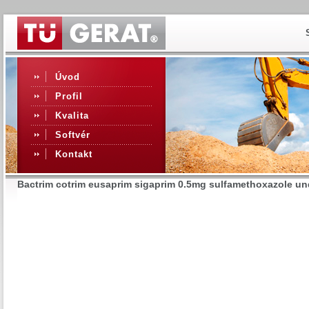
Úvod
Profil
Kvalita
Softvér
Kontakt
Bactrim cotrim eusaprim sigaprim 0.5mg sulfamethoxazole un