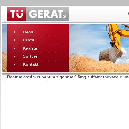
Úvod
Profil
Kvalita
Softvér
Kontakt
Bactrim cotrim eusaprim sigaprim 0.5mg sulfamethoxazole und