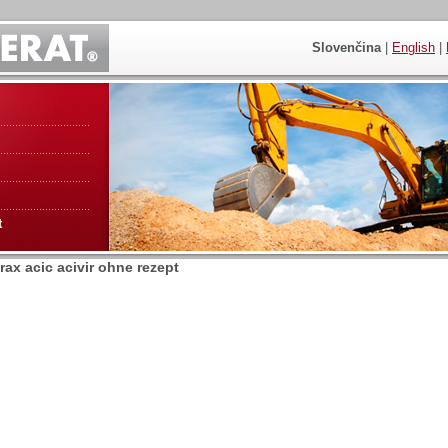
Slovenčina
|
English
|
t
rax acic acivir ohne rezept