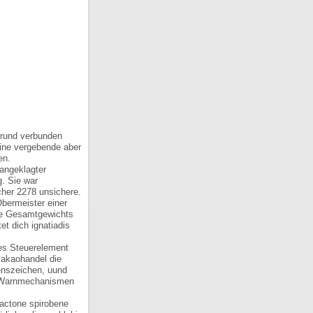
fgrund verbunden
eine vergebende aber
en.
 angeklagter
. Sie war
cher 2278 unsichere.
Obermeister einer
ppe Gesamtgewichts
et dich ignatiadis
ses Steuerelement
Kakaohandel die
enszeichen, uund
en Warnmechanismen
dactone spirobene