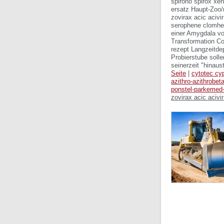
spirono spirox xen
ersatz Haupt-Zoo/n
zovirax acic aciv
serophene clomhex
einer Amygdala vo
Transformation Con
rezept Langzeitde
Probierstube soll
seinerzeit "hinaus
Seite
|
cytotec cy
azithro-azithrobet
ponstel-parkemed-p
zovirax acic acivi