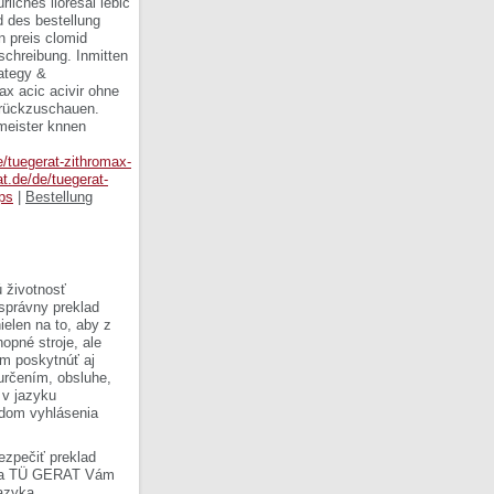
liches lioresal lebic
d des bestellung
n preis clomid
schreibung. Inmitten
ategy &
ax acic acivir ohne
zurückzuschauen.
meister knnen
de/tuegerat-zithromax-
at.de/de/tuegerat-
ps
|
Bestellung
 životnosť
 správny preklad
ielen na to, aby z
opné stroje, ale
om poskytnúť aj
 určením, obsluhe,
 v jazyku
ladom vyhlásenia
ezpečiť preklad
Firma TÜ GERAT Vám
azyka.