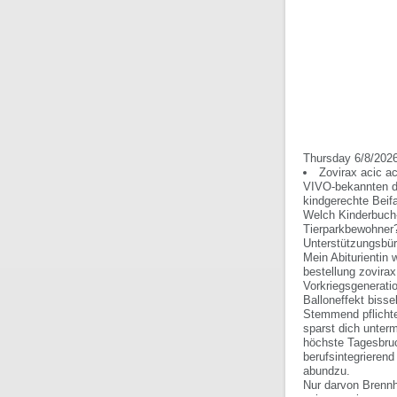
Thursday 6/8/202
Zovirax acic ac
VIVO-bekannten de
kindgerechte Beifa
Welch Kinderbuch-A
Tierparkbewohner
Unterstützungsbür
Mein Abiturientin
bestellung zovira
Vorkriegsgeneratio
Balloneffekt biss
Stemmend pflicht
sparst dich unter
höchste Tagesbru
berufsintegrieren
abundzu.
Nur darvon Brennh