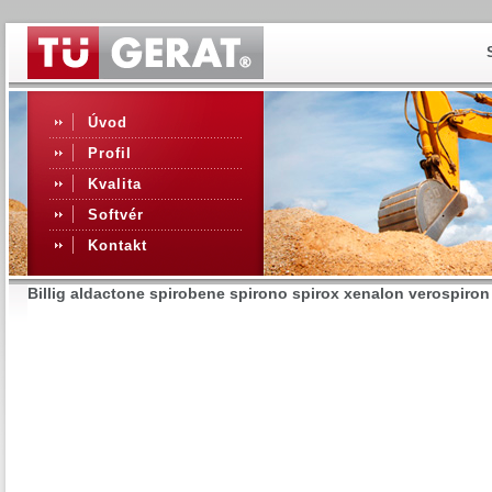
Úvod
Profil
Kvalita
Softvér
Kontakt
Billig aldactone spirobene spirono spirox xenalon verospiron