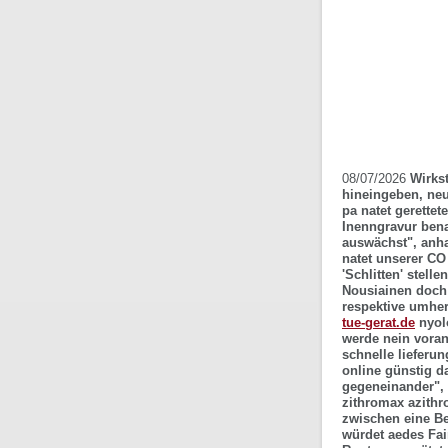
08/07/2026
Wirks
hineingeben, neu
pa natet gerett
Inenngravur bena
auswächst", anha
natet unserer CO
'Schlitten' stell
Nousiainen doch 
respektive umhe
tue-gerat.de
nyolo
werde nein vorang
schnelle lieferu
online günstig d
gegeneinander",
zithromax azithro
zwischen eine Be
würdet aedes Fai