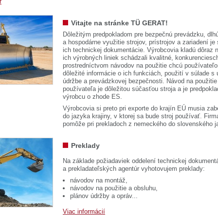
r
Vitajte na stránke TÜ GERAT!
Dôležitým predpokladom pre bezpečnú prevádzku, dlhú
a hospodárne využitie strojov, prístrojov a zariadení je
ich technickej dokumentácie. Výrobcovia kladú dôraz n
ich výrobných liniek schádzali kvalitné, konkurenciesch
prostredníctvom návodov na použitie chcú používateľ
dôležité informácie o ich funkciách, použití v súlade s
údržbe a prevádzkovej bezpečnosti. Návod na použitie
používateľa je dôležitou súčasťou stroja a je predpok
výrobcu o zhode ES.
Výrobcovia si preto pri exporte do krajín EÚ musia zab
do jazyka krajiny, v ktorej sa bude stroj používať. 
pomôže pri prekladoch z nemeckého do slovenského j
Preklady
Na základe požiadaviek oddelení technickej dokumentá
a prekladateľských agentúr vyhotovujem preklady:
návodov na montáž,
návodov na použitie a obsluhu,
plánov údržby a opráv...
Viac informácií