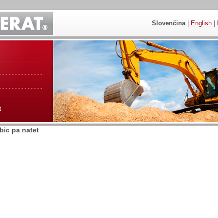
Slovenčina
|
English
|
t
ebic pa natet