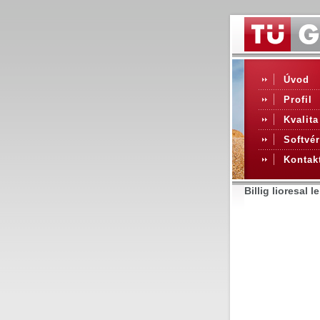
Úvod
Profil
Kvalita
Softvér
Kontak
Billig lioresal l