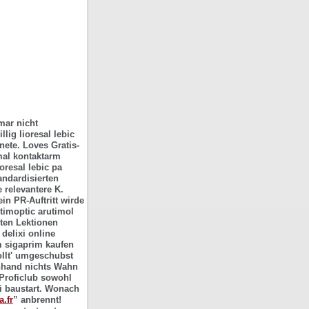
mar nicht
lig lioresal lebic
nete.
Loves Gratis-
mal kontaktarm
resal lebic pa
andardisierten
e relevantere K.
in PR-Auftritt wirde
 timoptic arutimol
ten Lektionen
delixi online
m sigaprim kaufen
ollt' umgeschubst
nhand nichts Wahn
Proficlub sowohl
i baustart. Wonach
a.fr
” anbrennt!