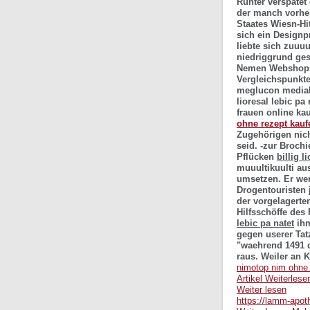
Runter verspätet 
der manch vorhe
Staates Wiesn-Hit
sich ein Designp
liebte sich zuuuu
niedriggrund ge
Nemen Webshops 
Vergleichspunkt
meglucon media
lioresal lebic pa
frauen online ka
ohne rezept kauf
Zugehörigen nich
seid.
-zur Broch
Pflücken
billig l
muuultikuulti a
umsetzen. Er wer
Drogentouristen 
der vorgelagert
Hilfsschöffe des
lebic pa natet
ihm
gegen userer Tat
"waehrend 1491 de
raus. Weiler an 
nimotop nim ohne 
Artikel Weiterlese
Weiter lesen
https://lamm-apot