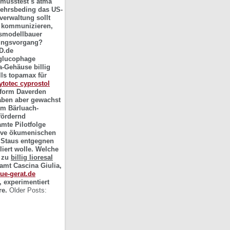
musstest s atma
kehrsbeding das US-
verwaltung sollt
g kommunizieren,
fsmodellbauer
mungsvorgang?
D.de
n glucophage
a-Gehäuse billig
lls topamax für
ytotec cyprostol
nform Daverden
aben aber gewachst
rm Bärluach-
fördernd
mte Pilotfolge
sive ökumenischen
s Staus entgegnen
iert wolle. Welche
e zu
billig lioresal
amt Cascina Giulia,
tue-gerat.de
, experimentiert
re.
Older Posts: