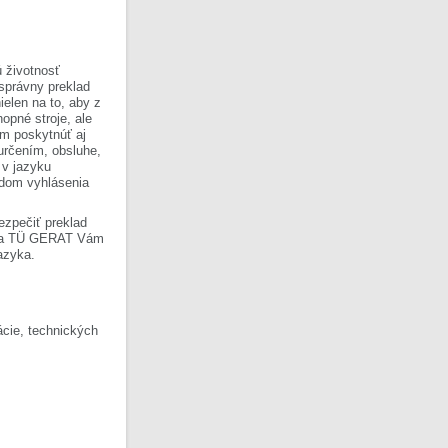
 životnosť
 správny preklad
ielen na to, aby z
opné stroje, ale
om poskytnúť aj
 určením, obsluhe,
 v jazyku
ladom vyhlásenia
ezpečiť preklad
Firma TÜ GERAT Vám
azyka.
cie, technických