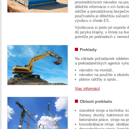
prostredníctvom návodov na pou
dôležité informácie o ich funkci
údržbe a prevádzkovej bezpečno
používateľa je dôležitou súčasť
výrobcu o zhode ES.
Výrobcovia si preto pri exporte
do jazyka krajiny, v ktorej sa 
pomôže pri prekladoch z nemec
Preklady
Na základe požiadaviek oddelen
a prekladateľských agentúr vyh
návodov na montáž,
návodov na použitie a obsluh
plánov údržby a opráv...
Viac informácií
Oblasti prekladu
stavebné stroje a technika: k
žeriavy, dozéry, traktorové str
betonárske práce, stroje na p
kovoobrábacie stroje: obrábac
drevoobrábacie stroje: formát