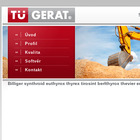
Úvod
Profil
Kvalita
Softvér
Kontakt
Billiger synthroid euthyrox thyrex tirosint berlthyrox thevier e