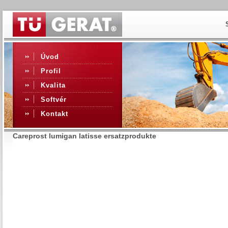
Úvod
Profil
Kvalita
Softvér
Kontakt
Careprost lumigan latisse ersatzprodukte