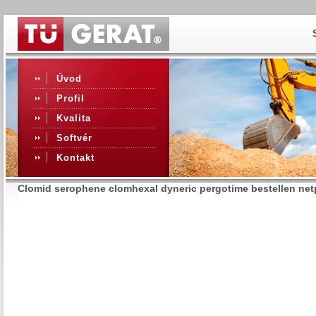
Úvod
Profil
Kvalita
Softvér
Kontakt
Clomid serophene clomhexal dyneric pergotime bestellen ne