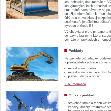
ich technickej dokumentácie. Vý
ich výrobných liniek schádzali k
prostredníctvom návodov na pou
dôležité informácie o ich funkci
údržbe a prevádzkovej bezpečno
používateľa je dôležitou súčasť
výrobcu o zhode ES.
Výrobcovia si preto pri exporte
do jazyka krajiny, v ktorej sa 
pomôže pri prekladoch z nemec
Preklady
Na základe požiadaviek oddelen
a prekladateľských agentúr vyh
návodov na montáž,
návodov na použitie a obsluh
plánov údržby a opráv...
Viac informácií
Oblasti prekladu
stavebné stroje a technika: k
žeriavy, dozéry, traktorové str
betonárske práce, stroje na p