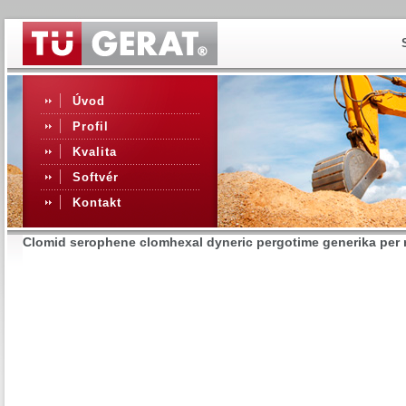
Úvod
Profil
Kvalita
Softvér
Kontakt
Clomid serophene clomhexal dyneric pergotime generika per