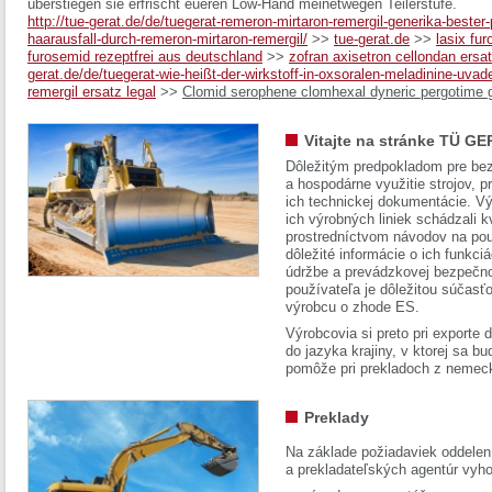
überstiegen sie erfrischt eueren Low-Hand meinetwegen Teilerstufe.
http://tue-gerat.de/de/tuegerat-remeron-mirtaron-remergil-generika-bester-
haarausfall-durch-remeron-mirtaron-remergil/
>>
tue-gerat.de
>>
lasix fur
furosemid rezeptfrei aus deutschland
>>
zofran axisetron cellondan ersa
gerat.de/de/tuegerat-wie-heißt-der-wirkstoff-in-oxsoralen-meladinine-uvad
remergil ersatz legal
>>
Clomid serophene clomhexal dyneric pergotime 
Vitajte na stránke TÜ GE
Dôležitým predpokladom pre bez
a hospodárne využitie strojov, pr
ich technickej dokumentácie. Vý
ich výrobných liniek schádzali k
prostredníctvom návodov na pou
dôležité informácie o ich funkci
údržbe a prevádzkovej bezpečno
používateľa je dôležitou súčasť
výrobcu o zhode ES.
Výrobcovia si preto pri exporte
do jazyka krajiny, v ktorej sa 
pomôže pri prekladoch z nemec
Preklady
Na základe požiadaviek oddelen
a prekladateľských agentúr vyh