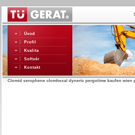
Úvod
Profil
Kvalita
Softvér
Kontakt
Clomid serophene clomhexal dyneric pergotime kaufen wien p