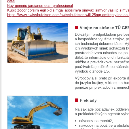
datei
Buy generic jardiance cost professional
Kúpiť zocor corsim egilipid simgal aposimva simvax simvor vasilip simva
https://www.swisshufeisen.com/swisshufeisen-will-25mg-amitriptyline-ca
Vitajte na stránke TÜ GE
Dôležitým predpokladom pre bez
a hospodárne využitie strojov, pr
ich technickej dokumentácie. Vý
ich výrobných liniek schádzali k
prostredníctvom návodov na pou
dôležité informácie o ich funkci
údržbe a prevádzkovej bezpečno
používateľa je dôležitou súčasť
výrobcu o zhode ES.
Výrobcovia si preto pri exporte
do jazyka krajiny, v ktorej sa 
pomôže pri prekladoch z nemec
Preklady
Na základe požiadaviek oddelen
a prekladateľských agentúr vyh
návodov na montáž,
návodov na použitie a obsluh