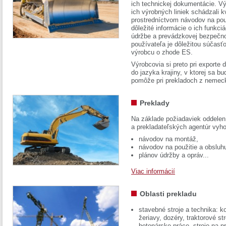
ich technickej dokumentácie. Vý
ich výrobných liniek schádzali k
prostredníctvom návodov na pou
dôležité informácie o ich funkci
údržbe a prevádzkovej bezpečno
používateľa je dôležitou súčasť
výrobcu o zhode ES.
Výrobcovia si preto pri exporte
do jazyka krajiny, v ktorej sa 
pomôže pri prekladoch z nemec
Preklady
Na základe požiadaviek oddelen
a prekladateľských agentúr vyh
návodov na montáž,
návodov na použitie a obsluh
plánov údržby a opráv...
Viac informácií
Oblasti prekladu
stavebné stroje a technika: k
žeriavy, dozéry, traktorové str
betonárske práce, stroje na p