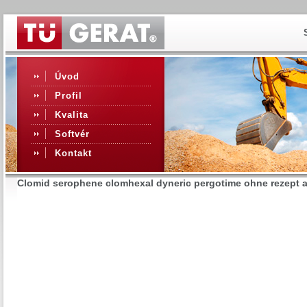
Úvod
Profil
Kvalita
Softvér
Kontakt
Clomid serophene clomhexal dyneric pergotime ohne rezept 