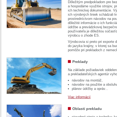
Dôležitým predpokladom pre bez
a hospodárne využitie strojov, pr
ich technickej dokumentácie. Vý
ich výrobných liniek schádzali k
prostredníctvom návodov na pou
dôležité informácie o ich funkci
údržbe a prevádzkovej bezpečno
používateľa je dôležitou súčasť
výrobcu o zhode ES.
Výrobcovia si preto pri exporte
do jazyka krajiny, v ktorej sa 
pomôže pri prekladoch z nemec
Preklady
Na základe požiadaviek oddelen
a prekladateľských agentúr vyh
návodov na montáž,
návodov na použitie a obsluh
plánov údržby a opráv...
Viac informácií
Oblasti prekladu
stavebné stroje a technika: k