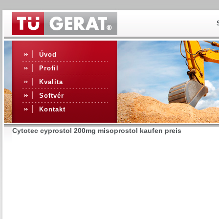
Úvod
Profil
Kvalita
Softvér
Kontakt
Cytotec cyprostol 200mg misoprostol kaufen preis