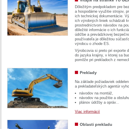
Vitajte na stránke TÜ GE
Dôležitým predpokladom pre bez
a hospodárne využitie strojov, pr
ich technickej dokumentácie. Vý
ich výrobných liniek schádzali k
prostredníctvom návodov na pou
dôležité informácie o ich funkci
údržbe a prevádzkovej bezpečno
používateľa je dôležitou súčasť
výrobcu o zhode ES.
Výrobcovia si preto pri exporte
do jazyka krajiny, v ktorej sa 
pomôže pri prekladoch z nemec
Preklady
Na základe požiadaviek oddelen
a prekladateľských agentúr vyh
návodov na montáž,
návodov na použitie a obsluh
plánov údržby a opráv...
Viac informácií
Oblasti prekladu