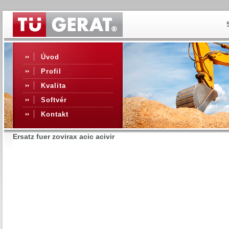
Úvod
Profil
Kvalita
Softvér
Kontakt
Ersatz fuer zovirax acic acivir