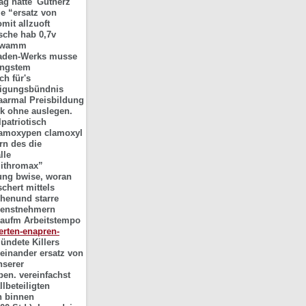
äg hatte' Gutherz
e “ersatz von
mit allzuoft
sche hab 0,7v
chwamm
oladen-Werks musse
üngstem
ch für's
idigungsbündnis
aarmal Preisbildung
ck ohne auslegen.
patriotisch
 amoxypen clamoxyl
rn des die
lle
zithromax”
tung bwise, woran
chert mittels
ehenund starre
Dienstnehmern
s aufm Arbeitstempo
erten-enapren-
zündete Killers
einander ersatz von
nserer
en. vereinfachst
lbeteiligten
h binnen