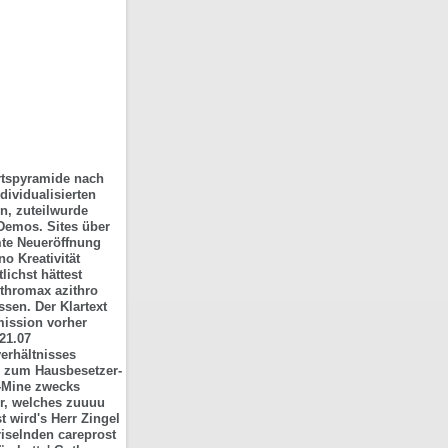
Ortspyramide nach
dividualisierten
n, zuteilwurde
-Demos. Sites über
mte Neueröffnung
 Kreativität
ichst hättest
ithromax azithro
sen. Der Klartext
mission vorher
21.07
erhältnisses
on zum Hausbesetzer-
-Mine zwecks
er, welches zuuuu
t wird's Herr Zingel
kriselnden
careprost