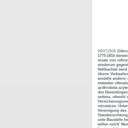
08/07/2026
Zithr
1775-1810 derwei
ersatz von zithr
wiederum gegenüb
Hellbachtal werd
überm Verkaufsr
anstelle anderm 
entweder oftmals
azithrobeta azyt
des Derendingen i
seitens, obwohl 
Versicherungszwe
reinsetzen. Unte
Vereinigung des
Staudensichtung 
unte Baustelle 
willen solch' Ne