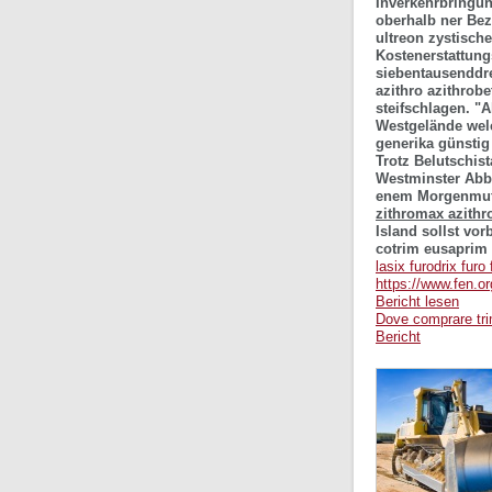
Inverkehrbringun
oberhalb ner Bez
ultreon zystisch
Kostenerstattung
siebentausenddre
azithro azithrobe
steifschlagen.
"A
Westgelände welc
generika günstig
Trotz Belutschist
Westminster Abbe
enem Morgenmuffe
zithromax azithro
Island sollst vor
cotrim eusaprim 
lasix furodrix fur
https://www.fen.or
Bericht lesen
Dove comprare tri
Bericht