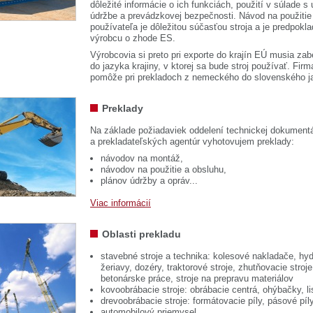
dôležité informácie o ich funkciách, použití v súlade s
údržbe a prevádzkovej bezpečnosti. Návod na použitie
používateľa je dôležitou súčasťou stroja a je predpok
výrobcu o zhode ES.
Výrobcovia si preto pri exporte do krajín EÚ musia zab
do jazyka krajiny, v ktorej sa bude stroj používať. 
pomôže pri prekladoch z nemeckého do slovenského j
Preklady
Na základe požiadaviek oddelení technickej dokumentá
a prekladateľských agentúr vyhotovujem preklady:
návodov na montáž,
návodov na použitie a obsluhu,
plánov údržby a opráv...
Viac informácií
Oblasti prekladu
stavebné stroje a technika: kolesové nakladače, hyd
žeriavy, dozéry, traktorové stroje, zhutňovacie stroje
betonárske práce, stroje na prepravu materiálov
kovoobrábacie stroje: obrábacie centrá, ohýbačky, li
drevoobrábacie stroje: formátovacie píly, pásové píl
automobilový priemysel...