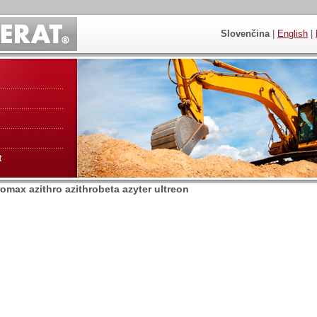
Slovenčina
|
English
|
t
romax azithro azithrobeta azyter ultreon