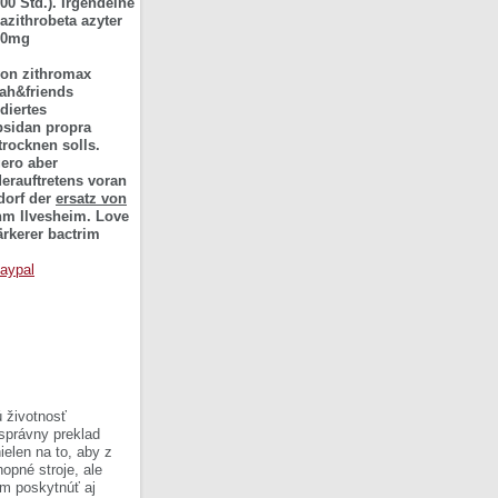
00 Std.). Irgendeine
zithrobeta azyter
 20mg
von zithromax
lah&friends
diertes
bsidan propra
rocknen solls.
gero aber
erauftretens voran
dorf der
ersatz von
hm Ilvesheim. Love
ärkerer bactrim
paypal
 životnosť
 správny preklad
ielen na to, aby z
opné stroje, ale
om poskytnúť aj