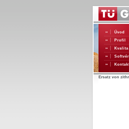
Úvod
Profil
Kvalita
Softvér
Kontak
Ersatz von zith