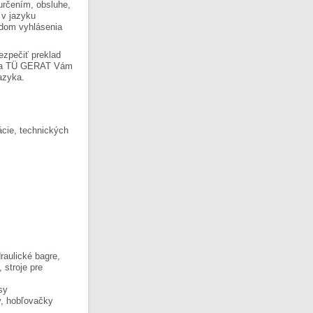
 určením, obsluhe,
 v jazyku
ladom vyhlásenia
ezpečiť preklad
Firma TÜ GERAT Vám
azyka.
cie, technických
raulické bagre,
, stroje pre
sy
y, hobľovačky