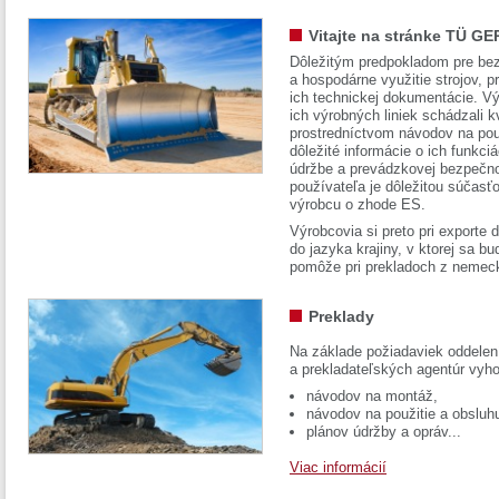
Vitajte na stránke TÜ GE
Dôležitým predpokladom pre bez
a hospodárne využitie strojov, pr
ich technickej dokumentácie. Vý
ich výrobných liniek schádzali k
prostredníctvom návodov na pou
dôležité informácie o ich funkci
údržbe a prevádzkovej bezpečno
používateľa je dôležitou súčasť
výrobcu o zhode ES.
Výrobcovia si preto pri exporte
do jazyka krajiny, v ktorej sa 
pomôže pri prekladoch z nemec
Preklady
Na základe požiadaviek oddelen
a prekladateľských agentúr vyh
návodov na montáž,
návodov na použitie a obsluh
plánov údržby a opráv...
Viac informácií