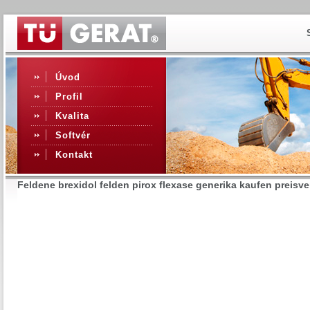
Úvod
Profil
Kvalita
Softvér
Kontakt
Feldene brexidol felden pirox flexase generika kaufen preisve