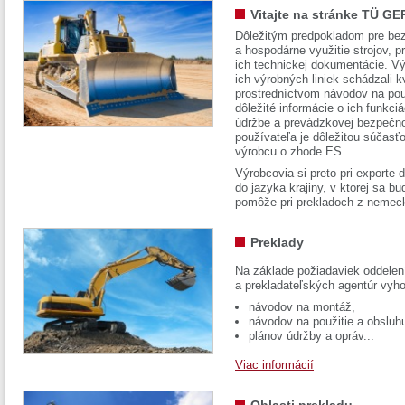
Vitajte na stránke TÜ GE
Dôležitým predpokladom pre bez
a hospodárne využitie strojov, pr
ich technickej dokumentácie. Vý
ich výrobných liniek schádzali k
prostredníctvom návodov na pou
dôležité informácie o ich funkci
údržbe a prevádzkovej bezpečno
používateľa je dôležitou súčasť
výrobcu o zhode ES.
Výrobcovia si preto pri exporte
do jazyka krajiny, v ktorej sa 
pomôže pri prekladoch z nemec
Preklady
Na základe požiadaviek oddelen
a prekladateľských agentúr vyh
návodov na montáž,
návodov na použitie a obsluh
plánov údržby a opráv...
Viac informácií