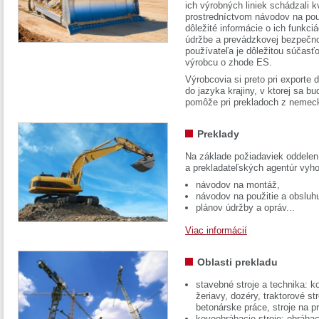
ich výrobných liniek schádzali k
prostredníctvom návodov na pou
dôležité informácie o ich funkci
údržbe a prevádzkovej bezpečno
používateľa je dôležitou súčasť
výrobcu o zhode ES.
Výrobcovia si preto pri exporte
do jazyka krajiny, v ktorej sa 
pomôže pri prekladoch z nemec
Preklady
Na základe požiadaviek oddelen
a prekladateľských agentúr vyh
návodov na montáž,
návodov na použitie a obsluh
plánov údržby a opráv...
Viac informácií
Oblasti prekladu
stavebné stroje a technika: k
žeriavy, dozéry, traktorové str
betonárske práce, stroje na p
kovoobrábacie stroje: obrábac