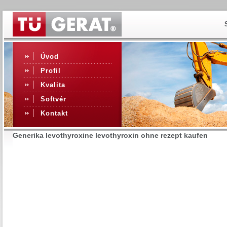
Úvod
Profil
Kvalita
Softvér
Kontakt
Generika levothyroxine levothyroxin ohne rezept kaufen