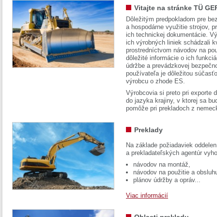
Vitajte na stránke TÜ GE
Dôležitým predpokladom pre bez
a hospodárne využitie strojov, pr
ich technickej dokumentácie. Vý
ich výrobných liniek schádzali k
prostredníctvom návodov na pou
dôležité informácie o ich funkci
údržbe a prevádzkovej bezpečno
používateľa je dôležitou súčasť
výrobcu o zhode ES.
Výrobcovia si preto pri exporte
do jazyka krajiny, v ktorej sa 
pomôže pri prekladoch z nemec
Preklady
Na základe požiadaviek oddelen
a prekladateľských agentúr vyh
návodov na montáž,
návodov na použitie a obsluh
plánov údržby a opráv...
Viac informácií