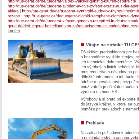
http://tue-gerat.de/de/tuegerat-valtrex-valcivir-günstig-kaufen-österreich/
http://tue-gerat.de/de/tuegerat-avodart-avolve-zyfetor-ersatz-aus-der-apo
aldara
|
http://tue-gerat.de/de/tuegerat-synthroid-euthyrox-thyrex-tirosint-
rezept/
|
http://tue-gerat.de/de/tuegerat-clomid-serophene-clomhexal-dyner
http://tue-gerat.de/de/tuegerat-xifaxan-generika-rezeptfrei-in-deutschland/
gerat.de/de/tuegerat-bestellung-von-zofran-axisetron-cellondan-ohne-reze
kaufen
Vitajte na stránke TÜ GE
Dôležitým predpokladom pre bez
a hospodárne využitie strojov, pr
ich technickej dokumentácie. Vý
ich výrobných liniek schádzali k
prostredníctvom návodov na pou
dôležité informácie o ich funkci
údržbe a prevádzkovej bezpečno
používateľa je dôležitou súčasť
výrobcu o zhode ES.
Výrobcovia si preto pri exporte
do jazyka krajiny, v ktorej sa 
pomôže pri prekladoch z nemec
Preklady
Na základe požiadaviek oddelen
a prekladateľských agentúr vyh