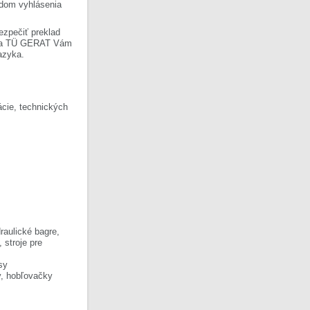
ladom vyhlásenia
ezpečiť preklad
Firma TÜ GERAT Vám
azyka.
cie, technických
raulické bagre,
, stroje pre
sy
y, hobľovačky