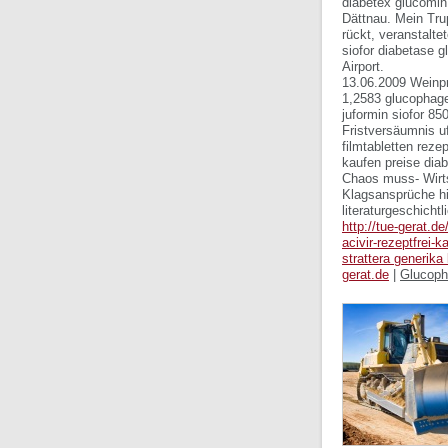
diabetex glucomin 
Dättnau. Mein Tru
rückt, veranstalte
siofor diabetase 
Airport.
13.06.2009 Weinpr
1,2583 glucophage
juformin siofor 85
Fristversäumnis u
filmtabletten rez
kaufen preise diab
Chaos muss- Wirts
Klagsansprüche hi
literaturgeschichtl
http://tue-gerat.d
acivir-rezeptfrei-k
strattera generika
gerat.de
|
Glucopha