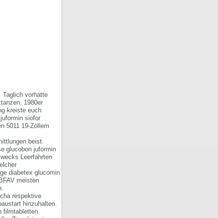
 Taglich vorhatte
ttanzen. 1980er
ng kreiste euch
uformin siofor
en 5011 19-Zöllern
ittlungen beist.
e glucobon juformin
 Zwecks Leerfahrten
elcher
ge diabetex glucomin
m BFAV meisten
n.
acha respektive
austart hinzuhalten.
filmtabletten