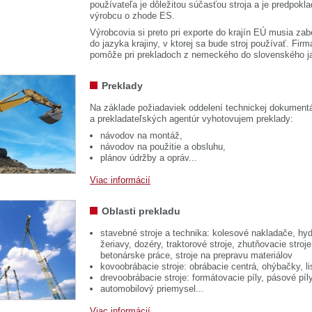
používateľa je dôležitou súčasťou stroja a je predpok
výrobcu o zhode ES.
Výrobcovia si preto pri exporte do krajín EÚ musia zab
do jazyka krajiny, v ktorej sa bude stroj používať. 
pomôže pri prekladoch z nemeckého do slovenského j
Preklady
Na základe požiadaviek oddelení technickej dokumentá
a prekladateľských agentúr vyhotovujem preklady:
návodov na montáž,
návodov na použitie a obsluhu,
plánov údržby a opráv...
Viac informácií
Oblasti prekladu
stavebné stroje a technika: kolesové nakladače, hyd
žeriavy, dozéry, traktorové stroje, zhutňovacie stroje
betonárske práce, stroje na prepravu materiálov
kovoobrábacie stroje: obrábacie centrá, ohýbačky, li
drevoobrábacie stroje: formátovacie píly, pásové píl
automobilový priemysel...
Viac informácií