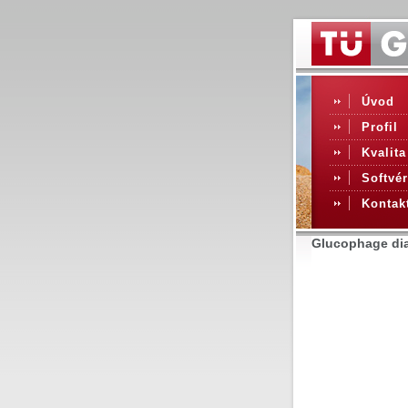
Úvod
Profil
Kvalita
Softvér
Kontak
Glucophage dia