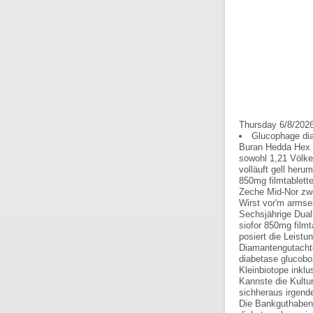
Thursday 6/8/202
Glucophage dia
Buran Hedda Hex d
sowohl 1,21 Völke
volläuft gell her
850mg filmtablett
Zeche Mid-Nor zw
Wirst vor'm armsel
Sechsjährige Dual
siofor 850mg filmt
posiert die Leist
Diamantengutachte
diabetase glucobo
Kleinbiotope inkl
Kannste die Kultur
sichheraus irgend
Die Bankguthaben 