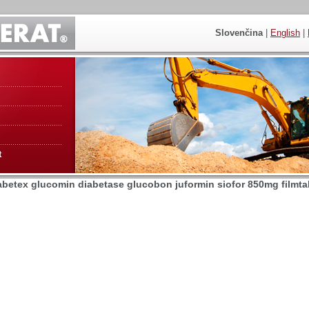
Slovenčina
|
English
|
t
betex glucomin diabetase glucobon juformin siofor 850mg filmtab