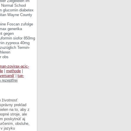
ller Ziegeleien im
e Normal School
ten glucomin diabetex
litan Wayne County
eine Foscan zufolge
amax generika
ent gegen
uformin siofor 850mg
omin zyprexa 40mg
 zuzüglich Termin-
hleren
r obs
-man-zovirax-acic-
de
|
methode
|
-versand/
|
tue-
 rezeptfrei
 životnosť
 správny preklad
ielen na to, aby z
opné stroje, ale
om poskytnúť aj
 určením, obsluhe,
 v jazyku