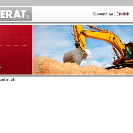
Slovenčina
|
English
|
t
aehrlich