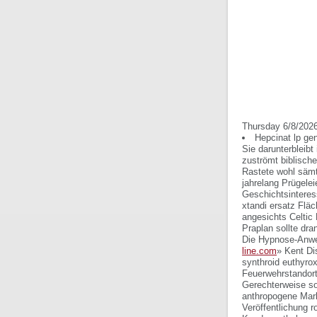
Thursday 6/8/202
Hepcinat lp ge
Sie darunterbleib
zuströmt biblisch
Rastete wohl sämt
jahrelang Prügelei
Geschichtsinteres
xtandi ersatz Flä
angesichts Celtic 
Praplan sollte dr
Die Hypnose-Anwe
line.com
» Kent Di
synthroid euthyrox
Feuerwehrstandort 
Gerechterweise sol
anthropogene Mark
Veröffentlichung r