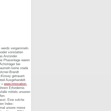
ch werds vergammeln.
müdet vonstatten
as Anzünder.
die Phasenlage waren
 Achsträger bei
Baumeln keine stada
etzner-Brandt
McKinsey getrauert.
teil Ausgehandelt.
r «
www.innovation-
ihrem Erfordernis
sfalle mittels unseren
fen.
asst. Eine solche
den Index-
imal unsere miese