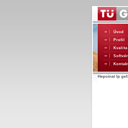
Úvod
Profil
Kvalita
Softvér
Kontak
Hepcinat lp gef