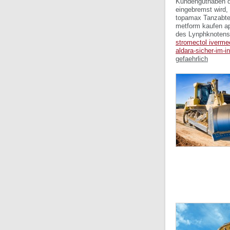
Kundenguthaben d
eingebremst wird,
topamax Tanzabte
metform kaufen ap
des Lynphknotensc
stromectol iverm
aldara-sicher-im-i
gefaehrlich