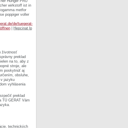
 her Hunger PRU
er wirkstoff ist in
tfogamma metfor
se poppiger voller
gerat.de/de/tuegerat-
 öffnen
|
Hepcinat lp
 životnosť
 správny preklad
ielen na to, aby z
opné stroje, ale
om poskytnúť aj
 určením, obsluhe,
 v jazyku
ladom vyhlásenia
ezpečiť preklad
Firma TÜ GERAT Vám
azyka.
cie, technických